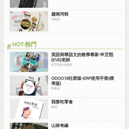
越南河粉
河粉組
HOT-熱門
英語與華語文的教學專家-申芷熙
(EVE)老師
申芷熙(EVE)老師
ODOO16社群版-ERP使用手冊(標
準版)
張秦誌
我要吃零食
唐韻
山林奇緣