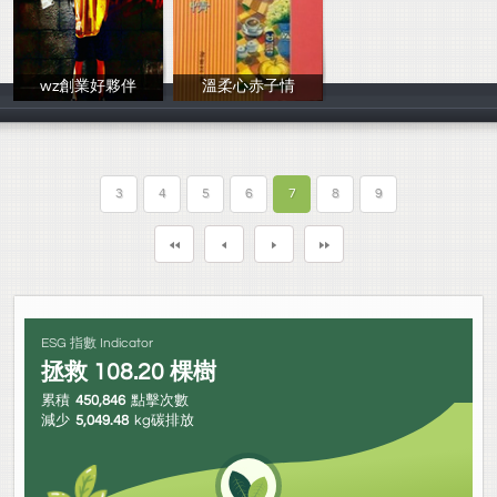
wz創業好夥伴
溫柔心赤子情
曾唯哲
涂育芸
3
4
5
6
7
8
9
ESG 指數 Indicator
拯救
108.20
棵樹
累積
450,846
點擊次數
減少
5,049.48
kg碳排放