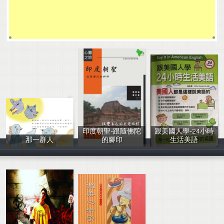
印度朝聖-跟隨佛陀
跟美國人學-24小時
那一群人
的腳印
生活美語
楊佩玲
惜悅
施孝昌&Willy R