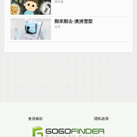
陳琪蓁
郵來郵去-澳洲雪梨
英英
會員條款
隱私政策