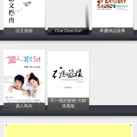
語文指南
One Direction
希臘神話故事
王輔晨
Kent Lin
古斯塔夫．史瓦
不一樣的旅程-大師
個人取向
推薦版
鄭宗騏
陳怡蓁