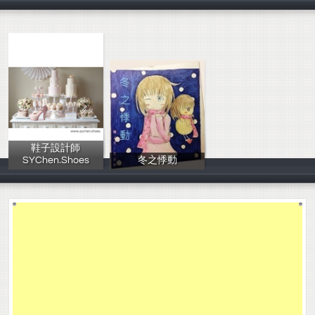
311
黑暗乂破亂
倪麗雲 鍾佩真
鞋子設計師
SYChen.Shoes
冬之悸動
Cecilia Chen
黃盈錚