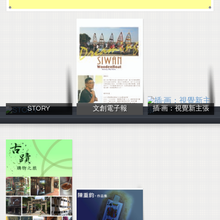
STORY
文創電子報
插·画：視覺新主張
emma
JessyFu
李聿,蘇明翊,呂