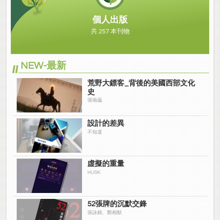
個人出版
共 257 本刊物
NEW-最新
荒野大鏢客_背後的美國西部文化
史
張瑜蘊
設計的差異
不知道
虛擬的重量
HUSK
52張牌的沉默交鋒
張詠銘、鄭相猷