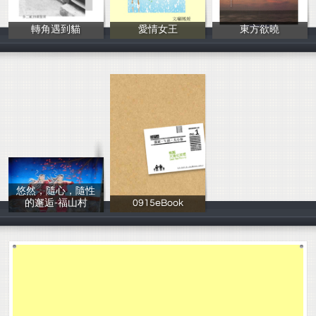
轉角遇到貓
愛情女王
東方欲曉
黃聖棻
顧鳳媛
牟永寧、李美枝
悠然，隨心，隨性
的邂逅-福山村
0915eBook
徐翠琇
漢堡