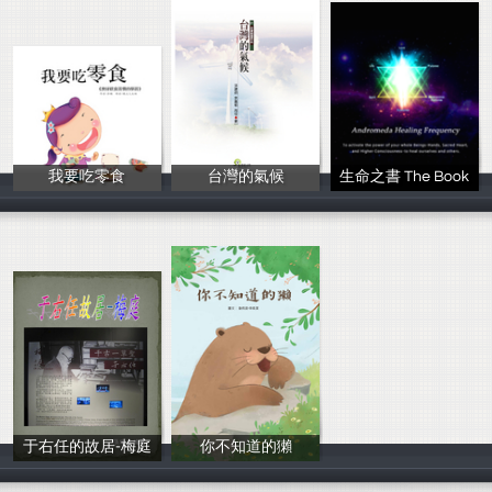
我要吃零食
台灣的氣候
生命之書 The Book
唐韻
涂建翊
in spirit
于右任的故居-梅庭
你不知道的獺
張珍貞
lala