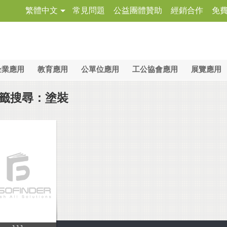
繁體中文
常見問題
公益團體贊助
經銷合作
免
企業應用
教育應用
公單位應用
工公協會應用
展覽應用
籤搜尋：塗裝