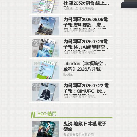
社 第205次例會 線上社
刊
社團法人台北龍來扶輪...
內科園區2026.08.05電
子報:宏明建設｜宏明
麗山 家的靠山 內科最
台北內湖科技園區發展...
高的安全承諾
內科園區2026.07.29電
子報:格力AI超變頻空調
全球銷售第一 領導品
台北內湖科技園區發展...
牌
Libertas【幸福航空，
啟程】2026八月號
libertas
內科園區2026.07.22 電
子報：SIMURGH比你
想的更舒適｜Su-Si 舒
台北內湖科技園區發展...
仕裝 都會日常輕鬆穿
搭 免燙可機洗
HOT-熱門
鬼洗.地藏.日本藍電子
型錄
普威實業股份有限公司