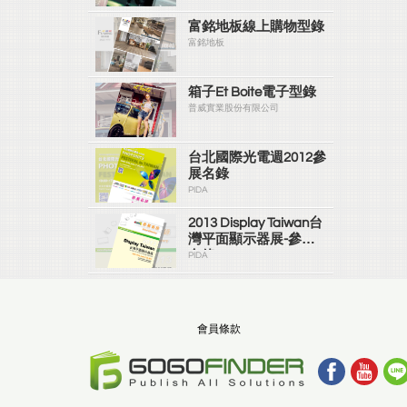
富銘地板線上購物型錄
富銘地板
箱子Et Boite電子型錄
普威實業股份有限公司
台北國際光電週2012參
展名錄
PIDA
2013 Display Taiwan台
灣平面顯示器展-參展
名錄
PIDA
會員條款