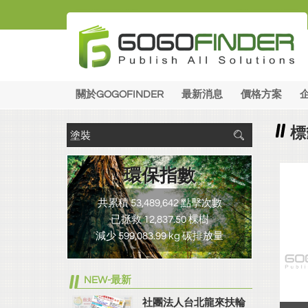
關於GOGOFINDER
最新消息
價格方案
標
環保指數
共累積 53,489,642 點擊次數
已拯救 12,837.50 棵樹
減少 599,083.99 kg 碳排放量
NEW-最新
社團法人台北龍來扶輪