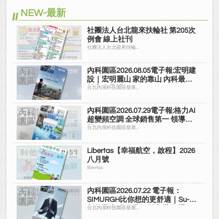
NEW-最新
社團法人台北龍來扶輪社 第205次
例會 線上社刊
社團法人台北龍來扶輪...
內科園區2026.08.05電子報:宏明建
設｜宏明麗山 家的靠山 內科最高
的安全承諾
台北內湖科技園區發展...
內科園區2026.07.29電子報:格力AI
超變頻空調 全球銷售第一 領導品
牌
台北內湖科技園區發展...
Libertas【幸福航空，啟程】2026
八月號
libertas
內科園區2026.07.22 電子報：
SIMURGH比你想的更舒適｜Su-Si
舒仕裝 都會日常輕鬆穿搭 免燙可
台北內湖科技園區發展...
機洗