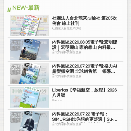
NEW-最新
社團法人台北龍來扶輪社 第205次
例會 線上社刊
社團法人台北龍來扶輪...
內科園區2026.08.05電子報:宏明建
設｜宏明麗山 家的靠山 內科最高
的安全承諾
台北內湖科技園區發展...
內科園區2026.07.29電子報:格力AI
超變頻空調 全球銷售第一 領導品
牌
台北內湖科技園區發展...
Libertas【幸福航空，啟程】2026
八月號
libertas
內科園區2026.07.22 電子報：
SIMURGH比你想的更舒適｜Su-Si
舒仕裝 都會日常輕鬆穿搭 免燙可
台北內湖科技園區發展...
機洗