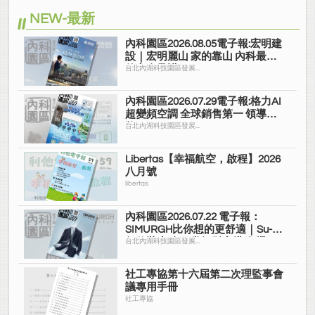
NEW-最新
內科園區2026.08.05電子報:宏明建
設｜宏明麗山 家的靠山 內科最高
的安全承諾
台北內湖科技園區發展...
內科園區2026.07.29電子報:格力AI
超變頻空調 全球銷售第一 領導品
牌
台北內湖科技園區發展...
Libertas【幸福航空，啟程】2026
八月號
libertas
內科園區2026.07.22 電子報：
SIMURGH比你想的更舒適｜Su-Si
舒仕裝 都會日常輕鬆穿搭 免燙可
台北內湖科技園區發展...
機洗
社工專協第十六屆第二次理監事會
議專用手冊
社工專協