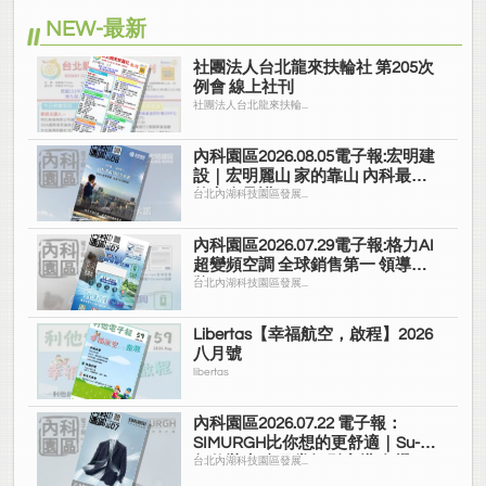
NEW-最新
社團法人台北龍來扶輪社 第205次
例會 線上社刊
社團法人台北龍來扶輪...
內科園區2026.08.05電子報:宏明建
設｜宏明麗山 家的靠山 內科最高
的安全承諾
台北內湖科技園區發展...
內科園區2026.07.29電子報:格力AI
超變頻空調 全球銷售第一 領導品
牌
台北內湖科技園區發展...
Libertas【幸福航空，啟程】2026
八月號
libertas
內科園區2026.07.22 電子報：
SIMURGH比你想的更舒適｜Su-Si
舒仕裝 都會日常輕鬆穿搭 免燙可
台北內湖科技園區發展...
機洗