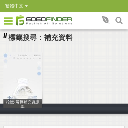
繁體中文
標籤搜尋：補充資料
拾慌-展覽補充資訊
與
25屆人文及社會