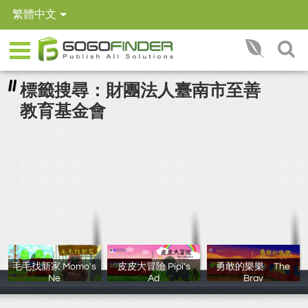
繁體中文
標籤搜尋：財團法人臺南市至善
教育基金會
毛毛找新家 Momo's
皮皮大冒險 Pipi's
勇敢的樂樂 The
Ne
Ad
Brav
楊璧輝、馮柔蕓
許佩瑱、林倫慧
林容安、馮柔蕓