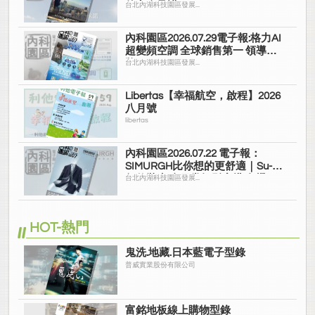
的安全承諾
台北內湖科技園區發展...
內科園區2026.07.29電子報:格力AI
超變頻空調 全球銷售第一 領導品
牌
台北內湖科技園區發展...
Libertas【幸福航空，啟程】2026
八月號
libertas
內科園區2026.07.22 電子報：
SIMURGH比你想的更舒適｜Su-Si
舒仕裝 都會日常輕鬆穿搭 免燙可
台北內湖科技園區發展...
機洗
HOT-熱門
鬼洗.地藏.日本藍電子型錄
普威實業股份有限公司
富銘地板線上購物型錄