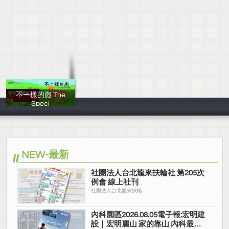
不一樣的彪 The
Speci
游邵茹、林雅萍
NEW-最新
社團法人台北龍來扶輪社 第205次
例會 線上社刊
社團法人台北龍來扶輪...
內科園區2026.08.05電子報:宏明建
設｜宏明麗山 家的靠山 內科最高