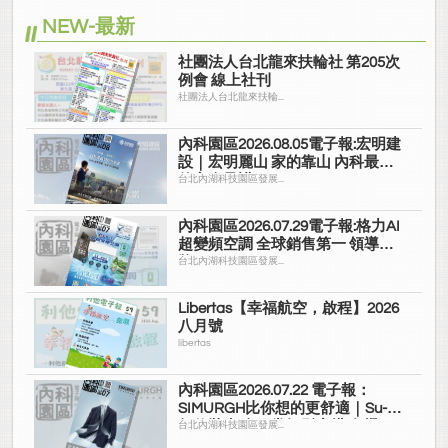
NEW-最新
社團法人台北龍來扶輪社 第205次
例會 線上社刊
社團法人台北龍來扶輪...
內科園區2026.08.05電子報:宏明建
設｜宏明麗山 家的靠山 內科最高
的安全承諾
台北內湖科技園區發展...
內科園區2026.07.29電子報:格力AI
超變頻空調 全球銷售第一 領導品
牌
台北內湖科技園區發展...
Libertas【幸福航空，啟程】2026
八月號
libertas
內科園區2026.07.22 電子報：
SIMURGH比你想的更舒適｜Su-Si
舒仕裝 都會日常輕鬆穿搭 免燙可
台北內湖科技園區發展...
機洗