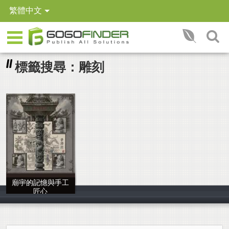
繁體中文
標籤搜尋：雕刻
廟宇的記憶與手工
匠心
顏伶恩 朱育漩