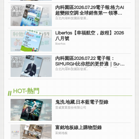
內科園區2026.07.29電子報:格力AI
超變頻空調 全球銷售第一 領導品
牌
台北內湖科技園區發展...
Libertas【幸福航空，啟程】2026
八月號
libertas
內科園區2026.07.22 電子報：
SIMURGH比你想的更舒適｜Su-Si
舒仕裝 都會日常輕鬆穿搭 免燙可
台北內湖科技園區發展...
機洗
HOT-熱門
鬼洗.地藏.日本藍電子型錄
普威實業股份有限公司
富銘地板線上購物型錄
富銘地板