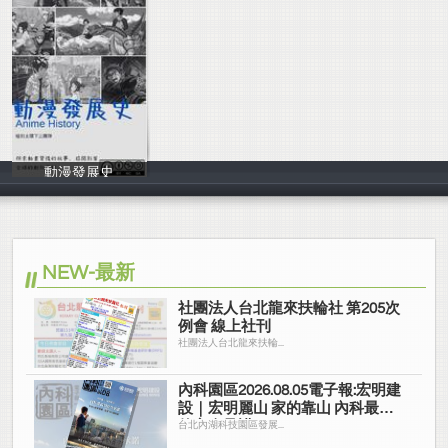
動漫發展史
張晏雯
NEW-最新
社團法人台北龍來扶輪社 第205次
例會 線上社刊
社團法人台北龍來扶輪...
內科園區2026.08.05電子報:宏明建
設｜宏明麗山 家的靠山 內科最高
的安全承諾
台北內湖科技園區發展...