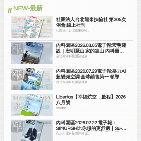
NEW-最新
社團法人台北龍來扶輪社 第205次
例會 線上社刊
社團法人台北龍來扶輪...
內科園區2026.08.05電子報:宏明建
設｜宏明麗山 家的靠山 內科最高
的安全承諾
台北內湖科技園區發展...
內科園區2026.07.29電子報:格力AI
超變頻空調 全球銷售第一 領導品
牌
台北內湖科技園區發展...
Libertas【幸福航空，啟程】2026
八月號
libertas
內科園區2026.07.22 電子報：
SIMURGH比你想的更舒適｜Su-Si
舒仕裝 都會日常輕鬆穿搭 免燙可
台北內湖科技園區發展...
機洗