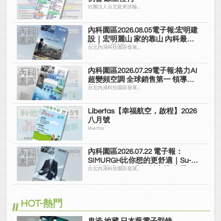
社團法人台北龍來扶輪...
內科園區2026.08.05電子報:宏明建
設｜宏明麗山 家的靠山 內科最高
的安全承諾
台北內湖科技園區發展...
內科園區2026.07.29電子報:格力AI
超變頻空調 全球銷售第一 領導品
牌
台北內湖科技園區發展...
Libertas【幸福航空，啟程】2026
八月號
libertas
內科園區2026.07.22 電子報：
SIMURGH比你想的更舒適｜Su-Si
舒仕裝 都會日常輕鬆穿搭 免燙可
台北內湖科技園區發展...
機洗
HOT-熱門