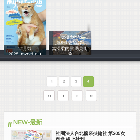
12月號
當溫柔的雲 遇見街
2025_mypet-clu
角
臺北市流浪貓保
夏千媃，楊宜芮
1
2
3
4
NEW-最新
社團法人台北龍來扶輪社 第205次
例會 線上社刊