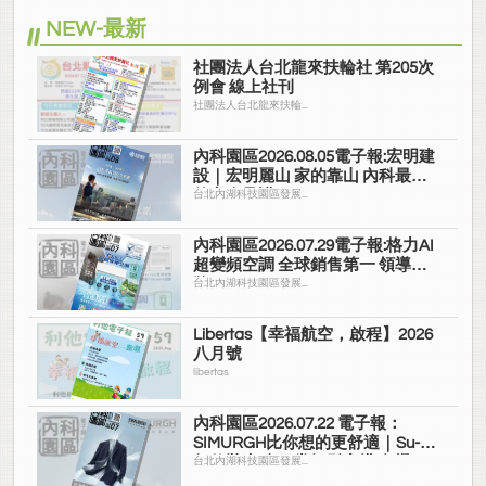
NEW-最新
社團法人台北龍來扶輪社 第205次
例會 線上社刊
社團法人台北龍來扶輪...
內科園區2026.08.05電子報:宏明建
設｜宏明麗山 家的靠山 內科最高
的安全承諾
台北內湖科技園區發展...
內科園區2026.07.29電子報:格力AI
超變頻空調 全球銷售第一 領導品
牌
台北內湖科技園區發展...
Libertas【幸福航空，啟程】2026
八月號
libertas
內科園區2026.07.22 電子報：
SIMURGH比你想的更舒適｜Su-Si
舒仕裝 都會日常輕鬆穿搭 免燙可
台北內湖科技園區發展...
機洗