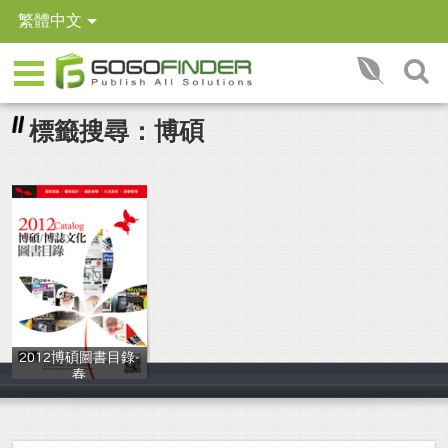
繁體中文
標籤搜尋：博碩
2012博碩圖書目錄-
春
博碩文化