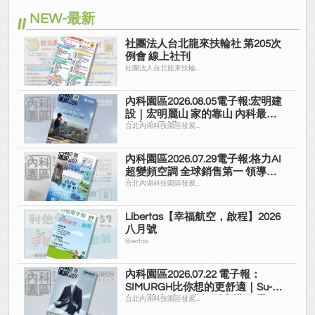
NEW-最新
社團法人台北龍來扶輪社 第205次
例會 線上社刊
社團法人台北龍來扶輪...
內科園區2026.08.05電子報:宏明建
設｜宏明麗山 家的靠山 內科最高
的安全承諾
台北內湖科技園區發展...
內科園區2026.07.29電子報:格力AI
超變頻空調 全球銷售第一 領導品
牌
台北內湖科技園區發展...
Libertas【幸福航空，啟程】2026
八月號
libertas
內科園區2026.07.22 電子報：
SIMURGH比你想的更舒適｜Su-Si
舒仕裝 都會日常輕鬆穿搭 免燙可
台北內湖科技園區發展...
機洗