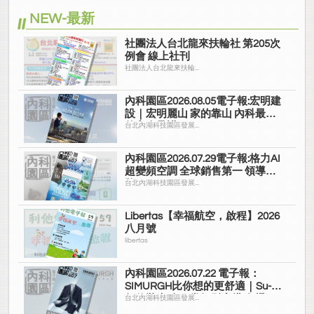
NEW-最新
社團法人台北龍來扶輪社 第205次
例會 線上社刊
社團法人台北龍來扶輪...
內科園區2026.08.05電子報:宏明建
設｜宏明麗山 家的靠山 內科最高
的安全承諾
台北內湖科技園區發展...
內科園區2026.07.29電子報:格力AI
超變頻空調 全球銷售第一 領導品
牌
台北內湖科技園區發展...
Libertas【幸福航空，啟程】2026
八月號
libertas
內科園區2026.07.22 電子報：
SIMURGH比你想的更舒適｜Su-Si
舒仕裝 都會日常輕鬆穿搭 免燙可
台北內湖科技園區發展...
機洗