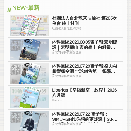
NEW-最新
社團法人台北龍來扶輪社 第205次
例會 線上社刊
社團法人台北龍來扶輪...
內科園區2026.08.05電子報:宏明建
設｜宏明麗山 家的靠山 內科最高
的安全承諾
台北內湖科技園區發展...
內科園區2026.07.29電子報:格力AI
超變頻空調 全球銷售第一 領導品
牌
台北內湖科技園區發展...
Libertas【幸福航空，啟程】2026
八月號
libertas
內科園區2026.07.22 電子報：
SIMURGH比你想的更舒適｜Su-Si
舒仕裝 都會日常輕鬆穿搭 免燙可
台北內湖科技園區發展...
機洗