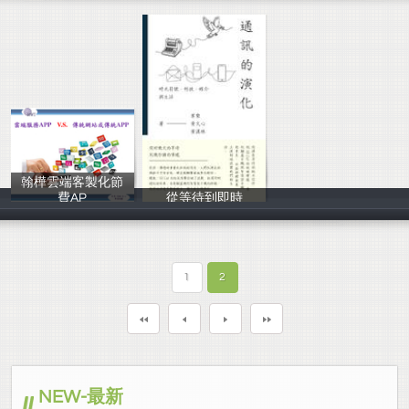
翰樺雲端客製化節
費AP
從等待到即時
翰樺電信
通訊製作團隊
1
2
NEW-最新