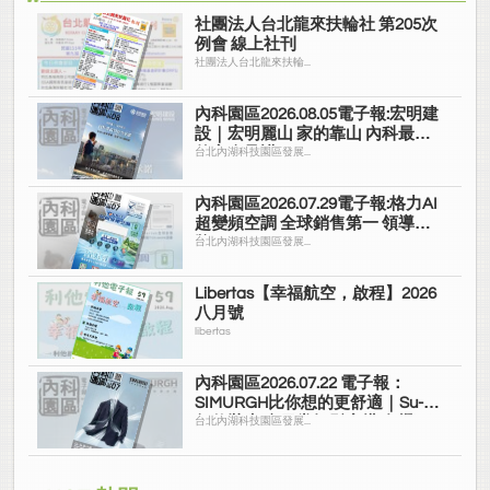
社團法人台北龍來扶輪社 第205次
例會 線上社刊
社團法人台北龍來扶輪...
內科園區2026.08.05電子報:宏明建
設｜宏明麗山 家的靠山 內科最高
的安全承諾
台北內湖科技園區發展...
內科園區2026.07.29電子報:格力AI
超變頻空調 全球銷售第一 領導品
牌
台北內湖科技園區發展...
Libertas【幸福航空，啟程】2026
八月號
libertas
內科園區2026.07.22 電子報：
SIMURGH比你想的更舒適｜Su-Si
舒仕裝 都會日常輕鬆穿搭 免燙可
台北內湖科技園區發展...
機洗