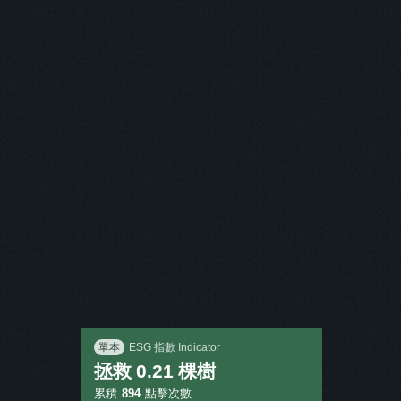
主打商品
返回
單本
ESG 指數 Indicator
拯救
0.21
棵樹
累積
894
點擊次數