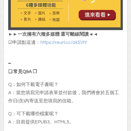
►►一次擁有六種多媒體 還可離線閱讀◄◄
☑申請點這邊：
https://reurl.cc/ak5VlY
━
❏ 常見Q&A ❐
Q：如何下載電子書呢？
A：當您填寫完申請表單並付款後，我們將會於五個工
作日(含)內寄送至您填寫的信箱。
Q：可下載哪些檔案呢？
A：目前提供EPUB3、HTML5。