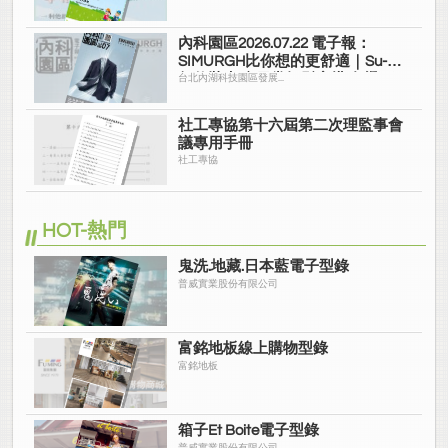
內科園區2026.07.22 電子報：
SIMURGH比你想的更舒適｜Su-Si
舒仕裝 都會日常輕鬆穿搭 免燙可
台北內湖科技園區發展...
機洗
社工專協第十六屆第二次理監事會
議專用手冊
社工專協
HOT-熱門
鬼洗.地藏.日本藍電子型錄
普威實業股份有限公司
富銘地板線上購物型錄
富銘地板
箱子Et Boite電子型錄