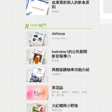
血液透析病人的飲食原
則
第四組
HOT-熱門
Airforce
George Hsyu
kwindow1的公民新聞
影音報導(1)
郭文鐸
商務版購物車功能介紹
堂朝數位
茶花誌
蔡尹瑄、鄭茜云、簡嘉佑、余冠
毅、劉千瑜
大紅帽與小野狼
夢田文創