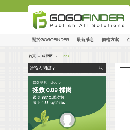
關於GOGOFINDER
最新消息
價格方案
首頁
練習區
11223
ESG 指數 Indicator
拯救
0.09
棵樹
累積
387
點擊次數
減少
4.33
kg碳排放