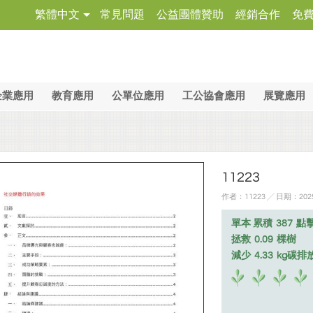
繁體中文
常見問題
公益團體贊助
經銷合作
免
企業應用
教育應用
公單位應用
工公協會應用
展覽應用
11223
作者：11223 ╱ 日期：2025
單本 累積
387
點
拯救
0.09
棵樹
減少
4.33
kg碳排