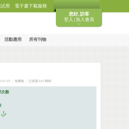
費試用
電子書下載服務
您好, 訪客
登入 | 加入會員
活動應用
所有刊物
-01-07 ╱ 免費版
╱ 已保護 0.07 棵樹
擊次數
放