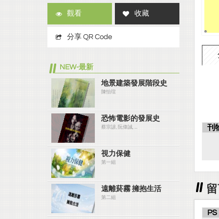
觀看
收藏
分享 QR Code
NEW-最新
地景建築發展階段史
陳怡瑄
恐怖電影的發展史
刊
蔡宗諺, 阮偉誠, ...
視力保健
第一組
留
遠離菸霧 擁抱生活
第二組
PS