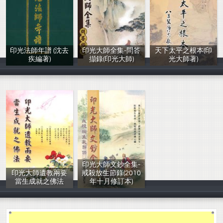
印光法師年譜 (沈去
印光大師全集-問答
天下太平之根本(印
疾編著)
擷錄(印光大師)
光大師著)
沈去疾居士 編
印光大師
印光大師著
印光大師文鈔全集-
印光大師遺教兩要
戒殺放生節錄(2010
當生成就之佛法
年十月修訂本)
香光淨宗學會
印光大師