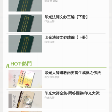
李淨通 敬編
印光法師文鈔三編【下冊】
印光法師
印光法師文鈔續編【下冊】
印光法師
HOT-熱門
印光大師遺教兩要當生成就之佛法
香光淨宗學會
印光大師全集-問答擷錄(印光大師)
印光大師