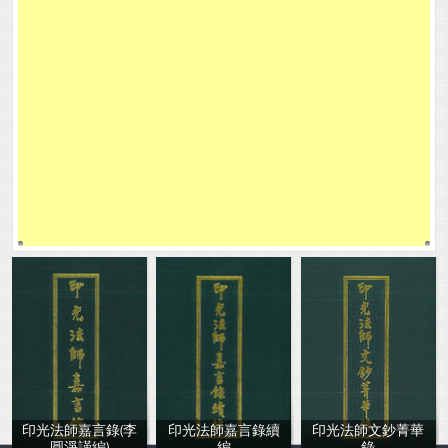
印光法師嘉言錄(李
印光法師嘉言錄續
印光法師文鈔菁華