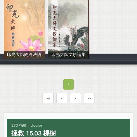
印光大師飭終法語
印光大師文鈔論集
印光大師著
印光大師著
1
ESG 指數 Indicator
拯救
15.03
棵樹