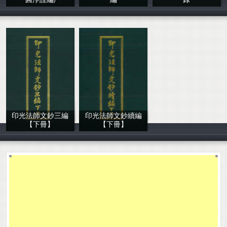
圓淨謹編)
編
錄
李圓淨謹編
釋廣覺 徐志一
李淨通 敬編
印光法師文鈔三編
印光法師文鈔續編
【下冊】
【下冊】
印光法師
印光法師