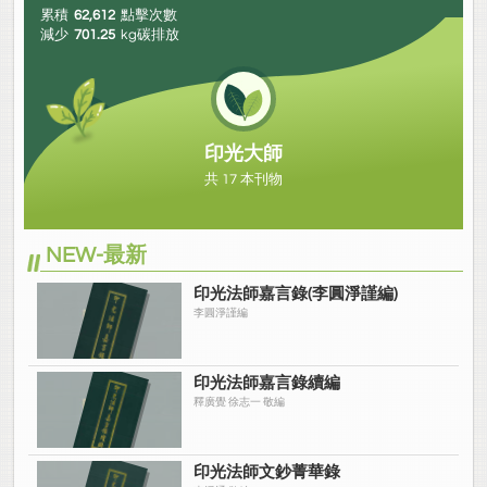
累積
62,612
點擊次數
減少
701.25
kg碳排放
印光大師
共 17 本刊物
NEW-最新
印光法師嘉言錄(李圓淨謹編)
李圓淨謹編
印光法師嘉言錄續編
釋廣覺 徐志一 敬編
印光法師文鈔菁華錄