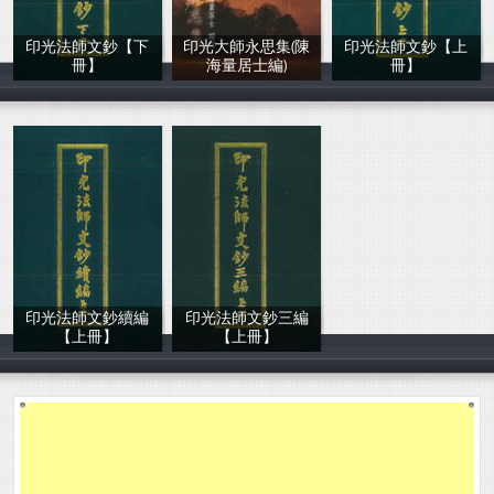
印光法師文鈔【下
印光大師永思集(陳
印光法師文鈔【上
冊】
海量居士編)
冊】
印光法師
陳海量居士編輯
印光大師著
印光法師文鈔續編
印光法師文鈔三編
【上冊】
【上冊】
印光法師
印光法師