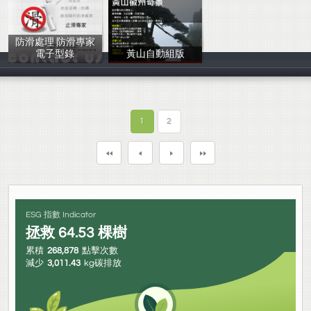
防滑處理 防滑專家
電子型錄
黃山自動組版
德成國際企業有
人川
1
2
ESG 指數 Indicator
拯救
64.53
棵樹
累積
268,878
點擊次數
減少
3,011.43
kg碳排放