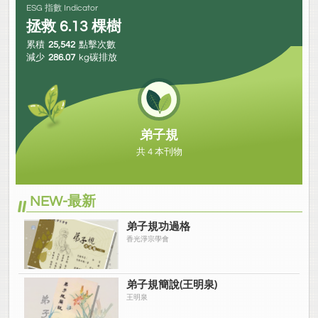
ESG 指數 Indicator
拯救
6.13
棵樹
累積
25,542
點擊次數
減少
286.07
kg碳排放
弟子規
共 4 本刊物
NEW-最新
弟子規功過格
香光淨宗學會
弟子規簡說(王明泉)
王明泉