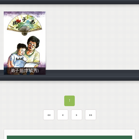
香光淨宗學會
王明泉
香光淨宗學會
弟子規(李毓秀)
李毓秀
1