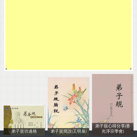
弟子規心得分享(香
弟子規功過格
弟子規簡說(王明泉)
光淨宗學會)