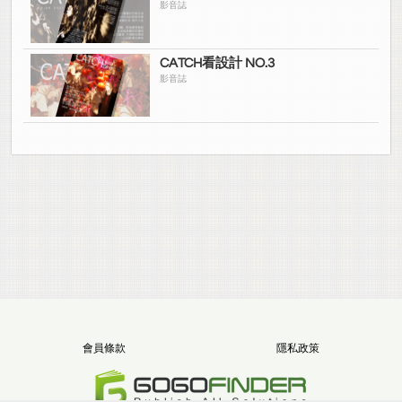
影音誌
CATCH看設計 NO.3
影音誌
會員條款
隱私政策