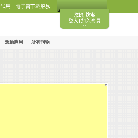
費試用
電子書下載服務
您好, 訪客
登入 | 加入會員
活動應用
所有刊物