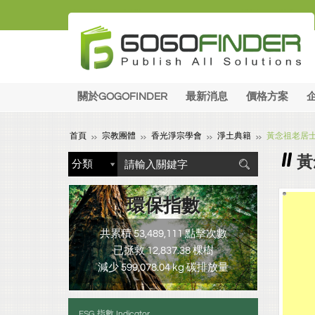
關於GOGOFINDER
最新消息
價格方案
首頁
宗教團體
香光淨宗學會
淨土典籍
黃念祖老居
黃
環保指數
共累積 53,489,111 點擊次數
已拯救 12,837.38 棵樹
減少 599,078.04 kg 碳排放量
ESG 指數 Indicator