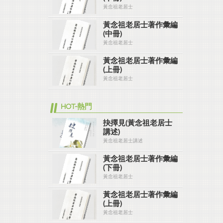
黃念祖老居士
黃念祖老居士著作彙編
(中冊)
黃念祖老居士
黃念祖老居士著作彙編
(上冊)
黃念祖老居士
HOT-熱門
抉擇見(黃念祖老居士
講述)
黃念祖老居士講述
黃念祖老居士著作彙編
(下冊)
黃念祖老居士
黃念祖老居士著作彙編
(上冊)
黃念祖老居士