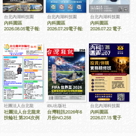
台北內湖科技園
台北內湖科技園
台北內湖科技園
內科園區
內科園區
內科園區
2026.08.05電子報:
2026.07.29電子報:
2026.07.22 電子
宏明建設｜宏明麗
格力AI超變頻空調
報：SIMURGH比
山 家的靠山 內科最
全球銷售第一 領導
你想的更舒適｜
高的安全承諾
品牌
Su-Si 舒仕裝 都會
日常輕鬆穿搭 免燙
可機洗
社團法人台北龍
iBU出版社
台北內湖科技園
社團法人台北龍來
台灣鞋訊2026年6
內科園區
扶輪社 第204次例
月份NO.258
2026.07.15 電子
會 線上社刊
報：MISA 智享會
第七屆 台北(2026)
投資/併購 實務精