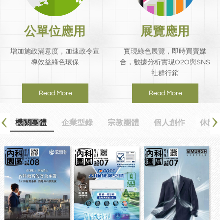
公單位應用
展覽應用
增加施政滿意度，加速政令宣
實現綠色展覽，即時買賣媒
導效益綠色環保
合，數據分析實現O2O與SNS
社群行銷
Read More
Read More
體
機關團體
企業型錄
宗教團體
個人創作
休閒