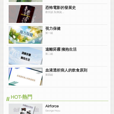
恐怖電影的發展史
蔡宗諺, 阮偉誠, ...
視力保健
第一組
遠離菸霧 擁抱生活
第二組
血液透析病人的飲食原則
第四組
HOT-熱門
Airforce
George Hsyu