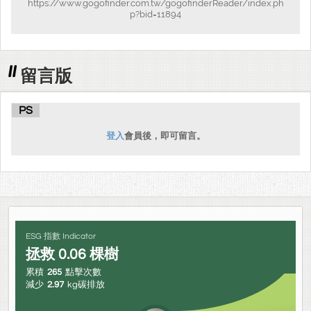
https://www.gogofinder.com.tw/gogofinderReader/index.ph
p?bid=11894
留言版
PS
登入
會員後，即可留言。
ESG 指數 Indicator
拯救
0.06
棵樹
累積
265
點擊次數
減少
2.97
kg碳排放