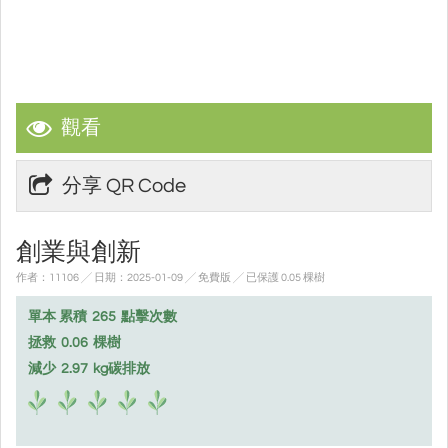
觀看
分享 QR Code
創業與創新
作者：11106 ╱ 日期：2025-01-09 ╱ 免費版
╱ 已保護 0.05 棵樹
單本 累積
265
點擊次數
拯救
0.06
棵樹
減少
2.97
kg碳排放