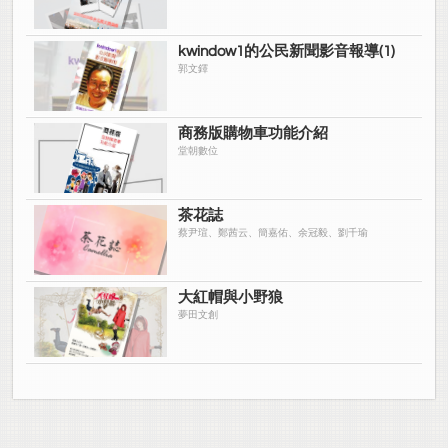
kwindow1的公民新聞影音報導(1)
郭文鐸
商務版購物車功能介紹
堂朝數位
茶花誌
蔡尹瑄、鄭茜云、簡嘉佑、余冠毅、劉千瑜
大紅帽與小野狼
夢田文創