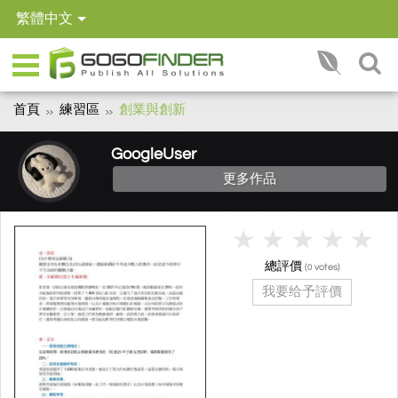
繁體中文
首頁
練習區
創業與創新
GoogleUser
更多作品
總評價
(
votes)
0
我要给予評價