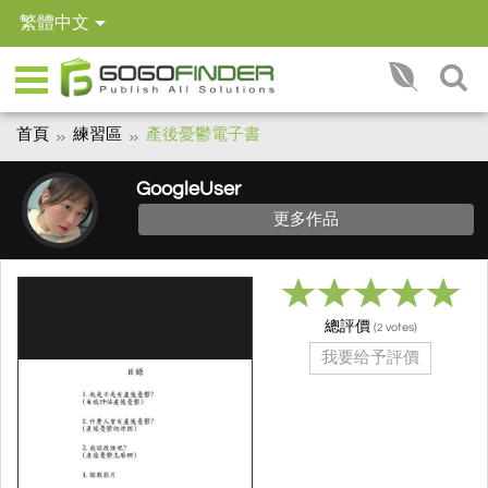
繁體中文
首頁
練習區
產後憂鬱電子書
GoogleUser
更多作品
總評價
(
votes)
2
我要给予評價