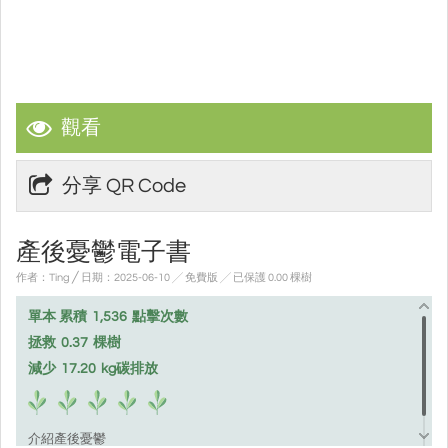
觀看
分享 QR Code
產後憂鬱電子書
作者：Ting ╱ 日期：2025-06-10 ╱ 免費版
╱ 已保護 0.00 棵樹
單本 累積
1,536
點擊次數
拯救
0.37
棵樹
減少
17.20
kg碳排放
介紹產後憂鬱