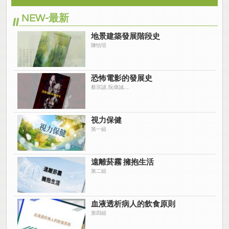
NEW-最新
地景建築發展階段史
陳怡瑄
恐怖電影的發展史
蔡宗諺, 阮偉誠, ...
視力保健
第一組
遠離菸霧 擁抱生活
第二組
血液透析病人的飲食原則
第四組