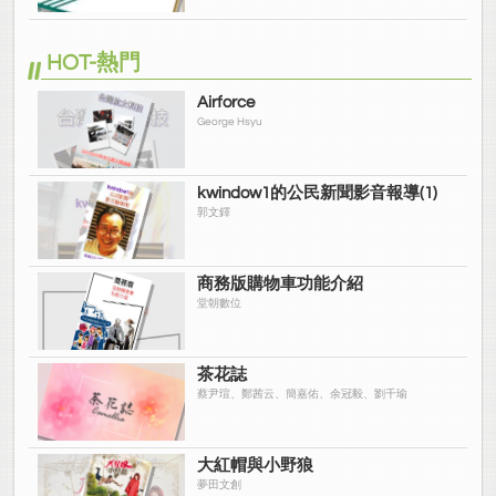
HOT-熱門
Airforce
George Hsyu
kwindow1的公民新聞影音報導(1)
郭文鐸
商務版購物車功能介紹
堂朝數位
茶花誌
蔡尹瑄、鄭茜云、簡嘉佑、余冠毅、劉千瑜
大紅帽與小野狼
夢田文創