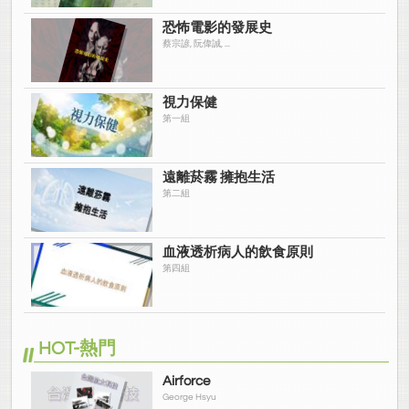
恐怖電影的發展史
蔡宗諺, 阮偉誠, ...
視力保健
第一組
遠離菸霧 擁抱生活
第二組
血液透析病人的飲食原則
第四組
HOT-熱門
Airforce
George Hsyu