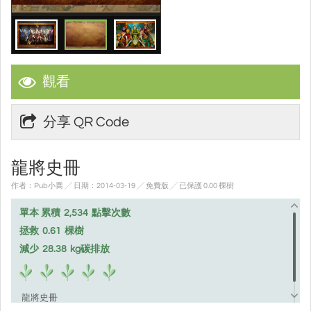
觀看
分享 QR Code
龍將史冊
作者：Pub小喬 ╱ 日期：2014-03-19 ╱ 免費版
╱ 已保護 0.00 棵樹
單本 累積
2,534
點擊次數
拯救
0.61
棵樹
減少
28.38
kg碳排放
龍將史冊