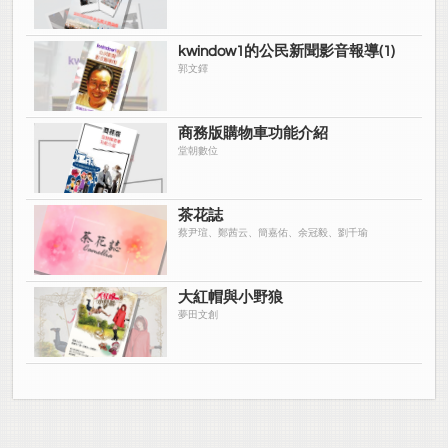
kwindow1的公民新聞影音報導(1)
郭文鐸
商務版購物車功能介紹
堂朝數位
茶花誌
蔡尹瑄、鄭茜云、簡嘉佑、余冠毅、劉千瑜
大紅帽與小野狼
夢田文創