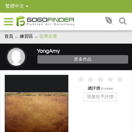
繁體中文
首頁
練習區
龍將史冊
YangAmy
更多作品
總評價
(
votes)
0
我要给予評價