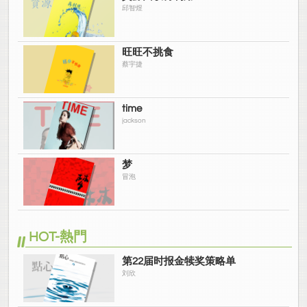
邱智煜
旺旺不挑食
蔡宇捷
time
jackson
梦
冒泡
HOT-熱門
第22届时报金犊奖策略单
刘欣