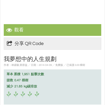
觀看
分享 QR Code
我夢想中的人生規劃
作者：林庭駿.黃群益 ╱ 日期：2014-04-09 ╱ 免費版
╱ 已保護 0.00 棵樹
單本 累積
1,951
點擊次數
拯救
0.47
棵樹
減少
21.85
kg碳排放