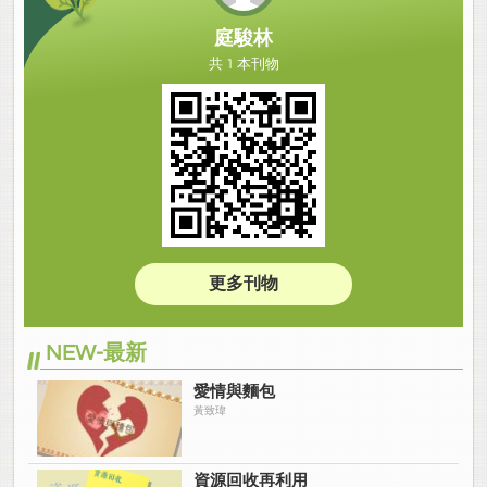
庭駿林
共 1 本刊物
更多刊物
NEW-最新
愛情與麵包
黃致瑋
資源回收再利用