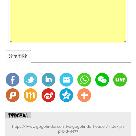
分享刊物
刊物連結
https://www.gogofinder.com.tw/gogofinderReader/index.ph
p?bid=4477