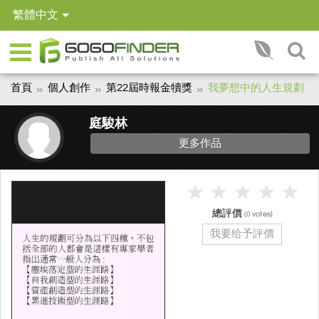
繁體中文
首頁
個人創作
第22屆時報金犢獎
我夢想中的人生規劃
庭駿林
更多作品
總評價
(
votes)
0
我要给予評價