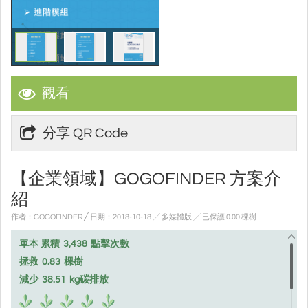
觀看
分享 QR Code
【企業領域】GOGOFINDER 方案介
紹
作者：GOGOFINDER ╱ 日期：2018-10-18 ╱ 多媒體版
╱ 已保護 0.00 棵樹
單本 累積
3,438
點擊次數
拯救
0.83
棵樹
減少
38.51
kg碳排放