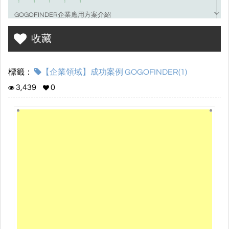
GOGOFINDER企業應用方案介紹
希望您的產品或服務被更多人看見嗎? GOGOFINDER提供企業多元
收藏
化的服務方案，不但能降低企業行銷宣傳成本，還能提高產品服務
曝光度，趕快來了解細節!
標籤：
【企業領域】成功案例 GOGOFINDER(1)
3,439
0