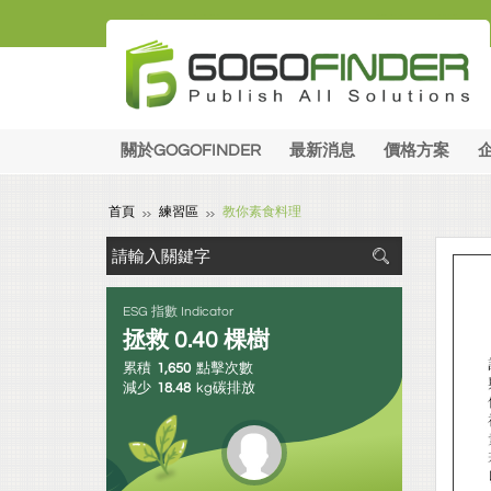
關於GOGOFINDER
最新消息
價格方案
首頁
練習區
教你素食料理
ESG 指數 Indicator
拯救
0.40
棵樹
累積
1,650
點擊次數
減少
18.48
kg碳排放