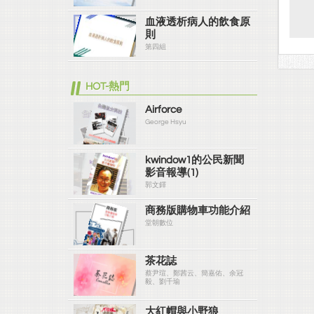
血液透析病人的飲食原
則
第四組
HOT-熱門
Airforce
George Hsyu
kwindow1的公民新聞
影音報導(1)
郭文鐸
商務版購物車功能介紹
堂朝數位
茶花誌
蔡尹瑄、鄭茜云、簡嘉佑、余冠
毅、劉千瑜
大紅帽與小野狼