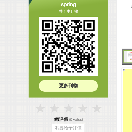
spring
共 1 本刊物
更多刊物
總評價
(
0
votes)
我要给予評價