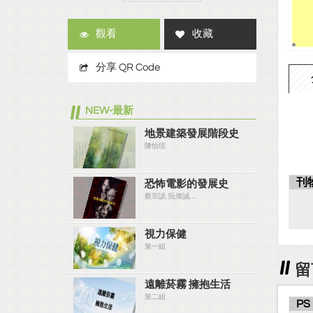
觀看
收藏
分享 QR Code
NEW-最新
地景建築發展階段史
陳怡瑄
刊
恐怖電影的發展史
蔡宗諺, 阮偉誠, ...
視力保健
第一組
留
遠離菸霧 擁抱生活
第二組
PS