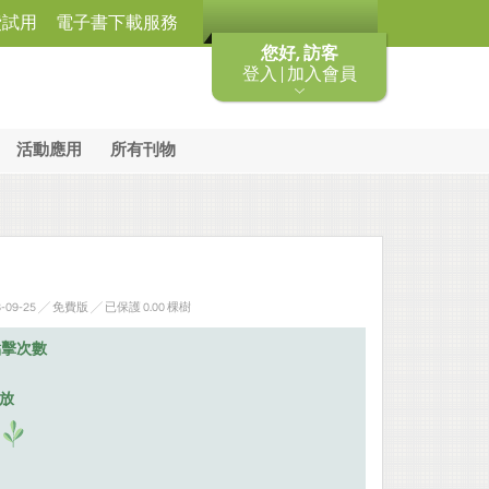
費試用
電子書下載服務
您好, 訪客
登入 | 加入會員
活動應用
所有刊物
-09-25 ╱ 免費版
╱ 已保護 0.00 棵樹
點擊次數
排放