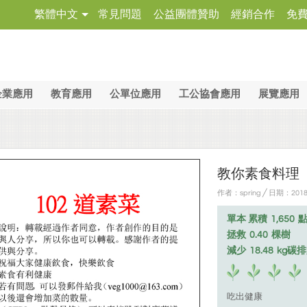
繁體中文
常見問題
公益團體贊助
經銷合作
免
企業應用
教育應用
公單位應用
工公協會應用
展覽應用
教你素食料理
作者：spring ╱ 日期：2018
單本 累積
1,650
拯救
0.40
棵樹
減少
18.48
kg碳
吃出健康