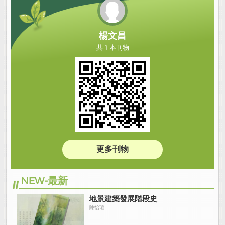
楊文昌
共 1 本刊物
更多刊物
NEW-最新
地景建築發展階段史
陳怡瑄