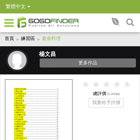
繁體中文
首頁
練習區
素食料理
楊文昌
更多作品
總評價
(
votes)
0
我要给予評價