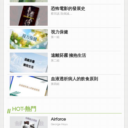
恐怖電影的發展史
蔡宗諺, 阮偉誠, ...
視力保健
第一組
遠離菸霧 擁抱生活
第二組
血液透析病人的飲食原則
第四組
HOT-熱門
Airforce
George Hsyu