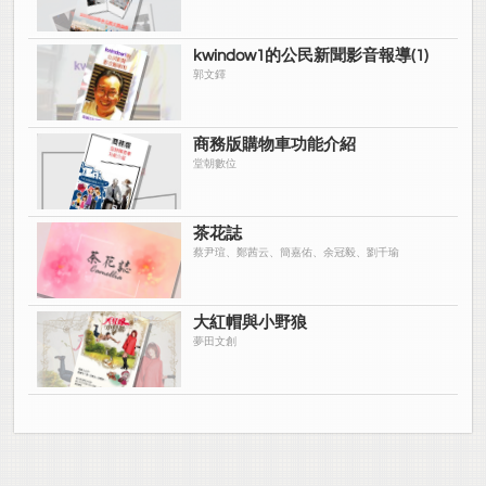
kwindow1的公民新聞影音報導(1)
郭文鐸
商務版購物車功能介紹
堂朝數位
茶花誌
蔡尹瑄、鄭茜云、簡嘉佑、余冠毅、劉千瑜
大紅帽與小野狼
夢田文創