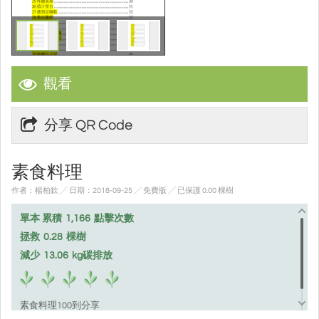
觀看
分享 QR Code
素食料理
作者：楊柏欽 ╱ 日期：2018-09-25 ╱ 免費版
╱ 已保護 0.00 棵樹
單本 累積
1,166
點擊次數
拯救
0.28
棵樹
減少
13.06
kg碳排放
素食料理100到分享