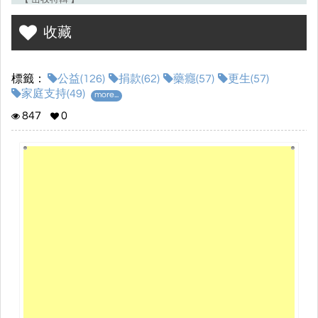
服務專線﹕(02)2936-3201
收藏
傳真電話﹕(02)2936-3206
標籤：
公益(126)
捐款(62)
藥癮(57)
更生(57)
官方網站﹕https://www.libertas.org.tw/
家庭支持(49)
more...
FB粉絲團﹕https://www.facebook.com/Libertas.org/
847
0