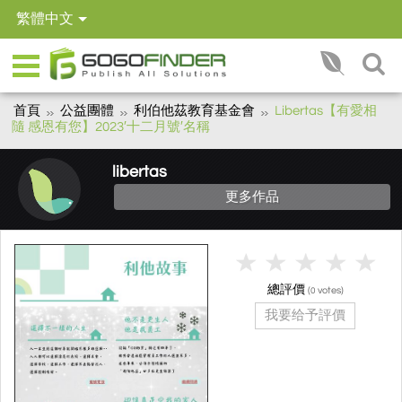
繁體中文
首頁
公益團體
利伯他茲教育基金會
Libertas【有愛相
隨 感恩有您】2023′十二月號′名稱
libertas
更多作品
總評價
(
votes)
0
我要给予評價