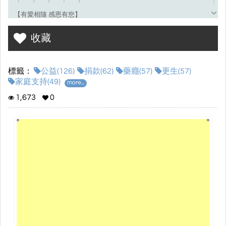
【有愛相隨 感恩有您】
服務專線﹕(02)2936-3201
收藏
傳真電話﹕(02)2936-3206
標籤：
公益(126)
捐款(62)
藥癮(57)
更生(57)
官方網站﹕https://www.libertas.org.tw/
家庭支持(49)
more...
FB粉絲團﹕https://www.facebook.com/Libertas.org/
1,673
0