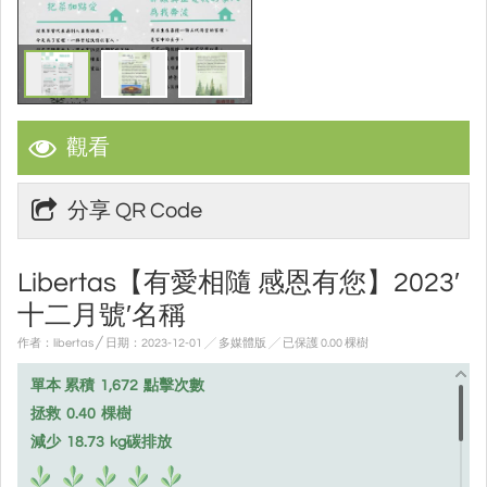
觀看
分享 QR Code
Libertas【有愛相隨 感恩有您】2023′
十二月號′名稱
作者：libertas ╱ 日期：2023-12-01 ╱ 多媒體版
╱ 已保護 0.00 棵樹
單本 累積
1,672
點擊次數
拯救
0.40
棵樹
減少
18.73
kg碳排放