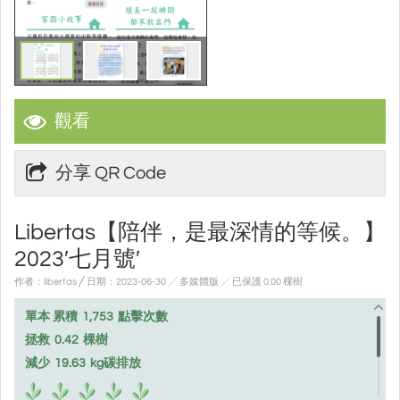
觀看
分享 QR Code
Libertas【陪伴，是最深情的等候。】
2023′七月號′
作者：libertas ╱ 日期：2023-06-30 ╱ 多媒體版
╱ 已保護 0.00 棵樹
單本 累積
1,753
點擊次數
拯救
0.42
棵樹
減少
19.63
kg碳排放