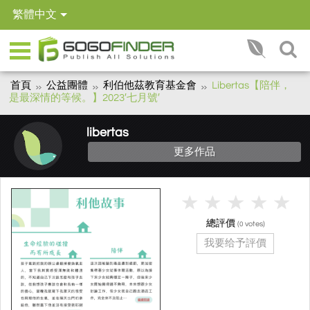
繁體中文
首頁
公益團體
利伯他茲教育基金會
Libertas【陪伴，
是最深情的等候。】2023′七月號′
libertas
更多作品
總評價
(
votes)
0
我要给予評價