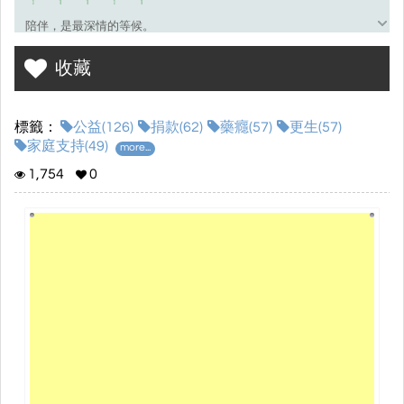
陪伴，是最深情的等候。
服務專線﹕(02)2936-3201
收藏
傳真電話﹕(02)2936-3206
標籤：
公益(126)
捐款(62)
藥癮(57)
更生(57)
官方網站﹕https://www.libertas.org.tw/
家庭支持(49)
more...
FB粉絲團﹕https://www.facebook.com/Libertas.org/
1,754
0