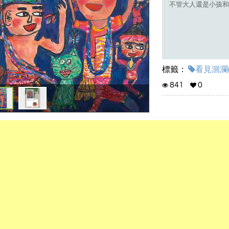
不管大人還是小孩和
標籤：
看見洄瀾(1
841
0