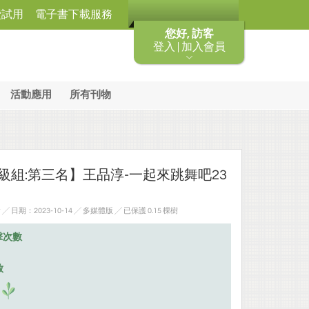
費試用
電子書下載服務
您好, 訪客
登入 | 加入會員
活動應用
所有刊物
3年級組:第三名】王品淳-一起來跳舞吧23
日期：2023-10-14 ╱ 多媒體版
╱ 已保護 0.15 棵樹
擊次數
放