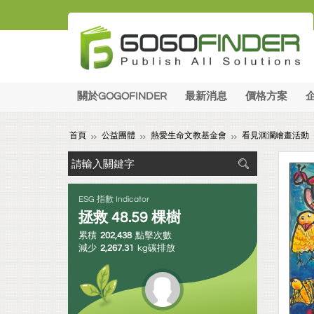
關於GOGOFINDER
最新消息
價格方案
首頁
公益團體
熱愛生命文教基金會
看見洄瀾繪畫活動
ESG 指數 Indicator
拯救
48.59
棵樹
累積
202,438
點擊次數
減少
2,267.31
kg碳排放