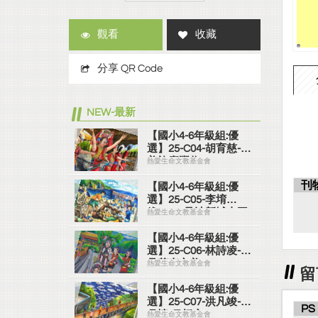
觀看
收藏
分享 QR Code
NEW-最新
【國小4-6年級組:優
選】25-C04-胡育慈-阿
美族慶豐收
熱愛生命文教基金會
刊
【國小4-6年級組:優
選】25-C05-李堉
維-2025曼波新城太平
熱愛生命文教基金會
洋國際疊石藝術季
【國小4-6年級組:優
選】25-C06-林詩凌-看
見花東之美
熱愛生命文教基金會
留
【國小4-6年級組:優
選】25-C07-洪凡竣-山
PS
月情-吊橋心
熱愛生命文教基金會