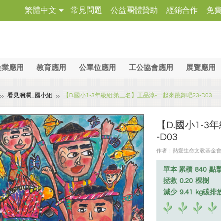
繁體中文
常見問題
公益團體贊助
經銷合作
免
企業應用
教育應用
公單位應用
工公協會應用
展覽應用
看見洄瀾_國小組
【D.國小1-3年級組:第三名】王品淳-一起來跳舞吧23-D03
【D.國小1-
-D03
作者：熱愛生命文教基金會 ╱ 
單本 累積
840
點
拯救
0.20
棵樹
減少
9.41
kg碳排