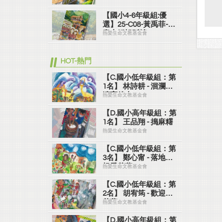
【國小4-6年級組:優
選】25-C08-黃禹菲-山
青寺靜祖孫情
熱愛生命文教基金會
HOT-熱門
【C.國小低年級組：第
1名】 林詩耕 - 洄瀾波
濤育後山 21-D01
熱愛生命文教基金會
【D.國小高年級組：第
1名】 王品翔 - 搗麻糬
熱愛生命文教基金會
【C.國小低年級組：第
3名】 鄭心甯 - 落地生
根愛花蓮 21-D03
熱愛生命文教基金會
【C.國小低年級組：第
2名】 胡宥筠 - 歡迎來
花蓮 21-D02
熱愛生命文教基金會
【D.國小高年級組：第