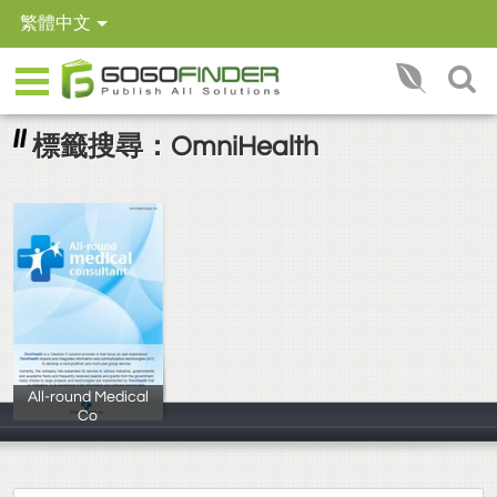
繁體中文
標籤搜尋：OmniHealth
All-round Medical
Co
OmniHealth Gro