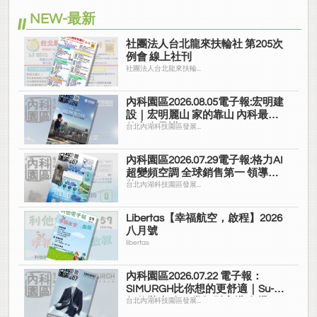
NEW-最新
社團法人台北龍來扶輪社 第205次
例會 線上社刊
社團法人台北龍來扶輪...
內科園區2026.08.05電子報:宏明建
設｜宏明麗山 家的靠山 內科最高
的安全承諾
台北內湖科技園區發展...
內科園區2026.07.29電子報:格力AI
超變頻空調 全球銷售第一 領導品
牌
台北內湖科技園區發展...
Libertas【幸福航空，啟程】2026
八月號
libertas
內科園區2026.07.22 電子報：
SIMURGH比你想的更舒適｜Su-Si
舒仕裝 都會日常輕鬆穿搭 免燙可
台北內湖科技園區發展...
機洗