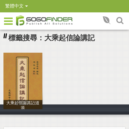
繁體中文
標籤搜尋：大乘起信論講記
大乘起信論講記(道
源
道源長老 講述