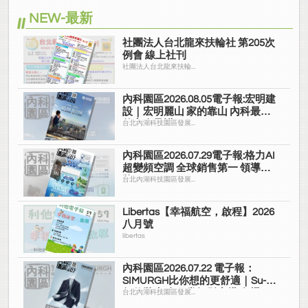
NEW-最新
社團法人台北龍來扶輪社 第205次
例會 線上社刊
社團法人台北龍來扶輪...
內科園區2026.08.05電子報:宏明建
設｜宏明麗山 家的靠山 內科最高
的安全承諾
台北內湖科技園區發展...
內科園區2026.07.29電子報:格力AI
超變頻空調 全球銷售第一 領導品
牌
台北內湖科技園區發展...
Libertas【幸福航空，啟程】2026
八月號
libertas
內科園區2026.07.22 電子報：
SIMURGH比你想的更舒適｜Su-Si
舒仕裝 都會日常輕鬆穿搭 免燙可
台北內湖科技園區發展...
機洗