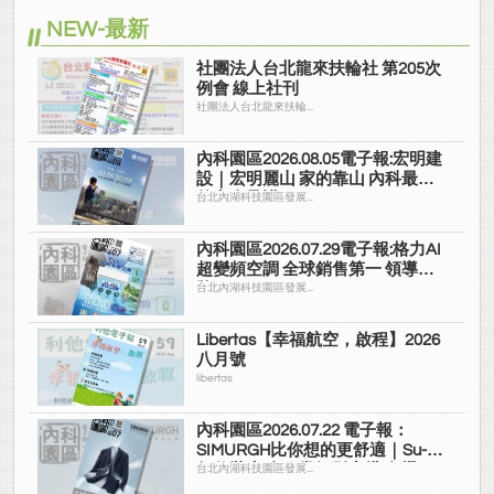
NEW-最新
社團法人台北龍來扶輪社 第205次
例會 線上社刊
社團法人台北龍來扶輪...
內科園區2026.08.05電子報:宏明建
設｜宏明麗山 家的靠山 內科最高
的安全承諾
台北內湖科技園區發展...
內科園區2026.07.29電子報:格力AI
超變頻空調 全球銷售第一 領導品
牌
台北內湖科技園區發展...
Libertas【幸福航空，啟程】2026
八月號
libertas
內科園區2026.07.22 電子報：
SIMURGH比你想的更舒適｜Su-Si
舒仕裝 都會日常輕鬆穿搭 免燙可
台北內湖科技園區發展...
機洗