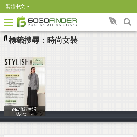
繁體中文
標籤搜尋：時尚女裝
iNio流行生活
誌-2021-
iNio衣著美學