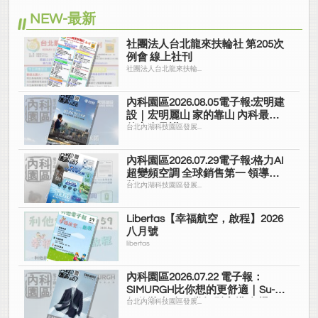
NEW-最新
社團法人台北龍來扶輪社 第205次
例會 線上社刊
社團法人台北龍來扶輪...
內科園區2026.08.05電子報:宏明建
設｜宏明麗山 家的靠山 內科最高
的安全承諾
台北內湖科技園區發展...
內科園區2026.07.29電子報:格力AI
超變頻空調 全球銷售第一 領導品
牌
台北內湖科技園區發展...
Libertas【幸福航空，啟程】2026
八月號
libertas
內科園區2026.07.22 電子報：
SIMURGH比你想的更舒適｜Su-Si
舒仕裝 都會日常輕鬆穿搭 免燙可
台北內湖科技園區發展...
機洗