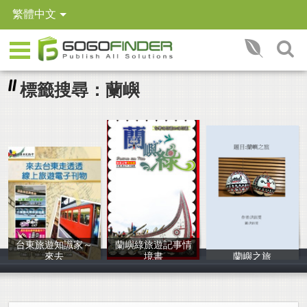
繁體中文
標籤搜尋：蘭嶼
台東旅遊知識家～
蘭嶼綠旅遊記事情
來去
境書
蘭嶼之旅
台東觀光協會
吳志中,洪瑞展
洪鈺雯