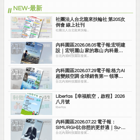
NEW-最新
社團法人台北龍來扶輪社 第205次
例會 線上社刊
社團法人台北龍來扶輪...
內科園區2026.08.05電子報:宏明建
設｜宏明麗山 家的靠山 內科最高
的安全承諾
台北內湖科技園區發展...
內科園區2026.07.29電子報:格力AI
超變頻空調 全球銷售第一 領導品
牌
台北內湖科技園區發展...
Libertas【幸福航空，啟程】2026
八月號
libertas
內科園區2026.07.22 電子報：
SIMURGH比你想的更舒適｜Su-Si
舒仕裝 都會日常輕鬆穿搭 免燙可
台北內湖科技園區發展...
機洗