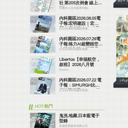
98
社 第205次例會 線上社
刊
社團法人台北龍來扶輪...
內科園區2026.08.05電
子報:宏明建設｜宏明
麗山 家的靠山 內科最
台北內湖科技園區發展...
高的安全承諾
內科園區2026.07.29電
子報:格力AI超變頻空調
全球銷售第一 領導品
台北內湖科技園區發展...
牌
Libertas【幸福航空，
啟程】2026八月號
libertas
內科園區2026.07.22 電
i-F
子報：SIMURGH比你
想的更舒適｜Su-Si 舒
台北內湖科技園區發展...
仕裝 都會日常輕鬆穿
搭 免燙可機洗
HOT-熱門
鬼洗.地藏.日本藍電子
型錄
普威實業股份有限公司