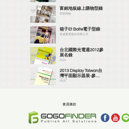
富銘地板線上購物型錄
富銘地板
箱子Et Boite電子型錄
普威實業股份有限公司
台北國際光電週2012參
展名錄
PIDA
2013 Display Taiwan台
灣平面顯示器展-參展
名錄
PIDA
會員條款