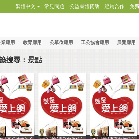
繁體中文
常見問題
公益團體贊助
經銷合作
免
企業應用
教育應用
公單位應用
工公協會應用
展覽應用
籤搜尋：景點