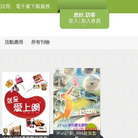
費試用
電子書下載服務
您好, 訪客
登入 | 加入會員
活動應用
所有刊物
iFun計劃_999超值套