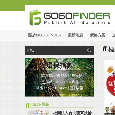
關於GOGOFINDER
最新消息
價格方案
標
環保指數
共累積 53,495,566 點擊次數
已拯救 12,838.93 棵樹
減少 599,150.34 kg 碳排放量
NEW-最新
社團法人台北龍來扶輪