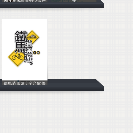
98年縮減產業數位落差
餐
中華民國資訊軟
網遠科技
鐵馬逍遙遊：全台50條
行政院體育委員