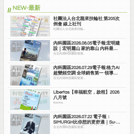
NEW-最新
社團法人台北龍來扶輪社 第205次
例會 線上社刊
社團法人台北龍來扶輪...
內科園區2026.08.05電子報:宏明建
設｜宏明麗山 家的靠山 內科最高
的安全承諾
台北內湖科技園區發展...
內科園區2026.07.29電子報:格力AI
超變頻空調 全球銷售第一 領導品
牌
台北內湖科技園區發展...
Libertas【幸福航空，啟程】2026
八月號
libertas
內科園區2026.07.22 電子報：
SIMURGH比你想的更舒適｜Su-Si
舒仕裝 都會日常輕鬆穿搭 免燙可
台北內湖科技園區發展...
機洗