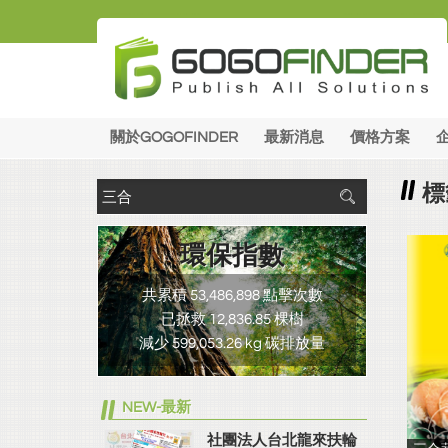
關於GOGOFINDER
最新消息
價格方案
標
環保指數
共累積 53,486,898 點擊次數
已拯救 12,836.85 棵樹
減少 599,053.26 kg 碳排放量
NEW-最新
社團法人台北龍來扶輪