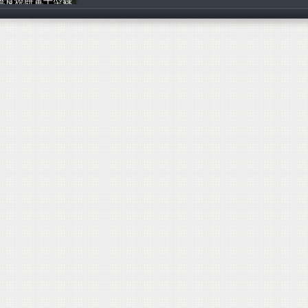
蔬食燒餅電子型錄
Q遊寶島