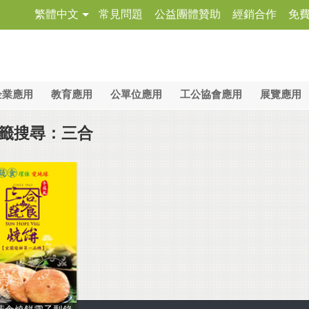
繁體中文
常見問題
公益團體贊助
經銷合作
免
企業應用
教育應用
公單位應用
工公協會應用
展覽應用
籤搜尋：三合