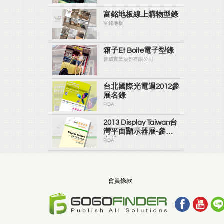
富銘地板線上購物型錄
富銘地板
箱子Et Boite電子型錄
普威實業股份有限公司
台北國際光電週2012參
展名錄
PIDA
2013 Display Taiwan台
灣平面顯示器展-參展
名錄
PIDA
會員條款