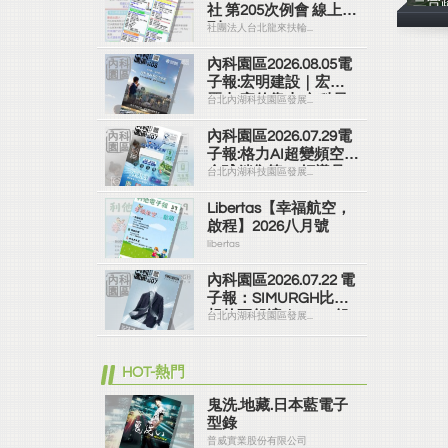
三合
社 第205次例會 線上社
刊
社團法人台北龍來扶輪...
內科園區2026.08.05電
子報:宏明建設｜宏明
麗山 家的靠山 內科最
台北內湖科技園區發展...
高的安全承諾
內科園區2026.07.29電
子報:格力AI超變頻空調
全球銷售第一 領導品
台北內湖科技園區發展...
牌
Libertas【幸福航空，
啟程】2026八月號
libertas
內科園區2026.07.22 電
子報：SIMURGH比你
想的更舒適｜Su-Si 舒
台北內湖科技園區發展...
仕裝 都會日常輕鬆穿
搭 免燙可機洗
HOT-熱門
鬼洗.地藏.日本藍電子
型錄
普威實業股份有限公司