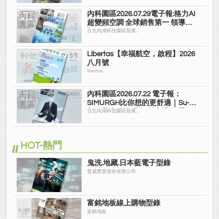
內科園區2026.07.29電子報:格力AI
超變頻空調 全球銷售第一 領導品
牌
台北內湖科技園區發展...
Libertas【幸福航空，啟程】2026
八月號
libertas
內科園區2026.07.22 電子報：
SIMURGH比你想的更舒適｜Su-Si
舒仕裝 都會日常輕鬆穿搭 免燙可
台北內湖科技園區發展...
機洗
HOT-熱門
鬼洗.地藏.日本藍電子型錄
普威實業股份有限公司
富銘地板線上購物型錄
富銘地板