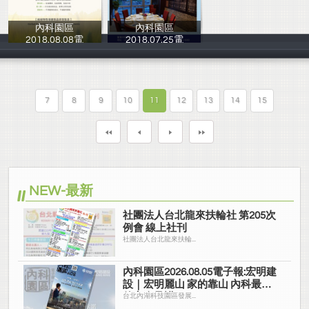
內科園區
內科園區
2018.08.08電
2018.07.25電
台北內湖科技園
台北內湖科技園
7
8
9
10
11
12
13
14
15
NEW-最新
社團法人台北龍來扶輪社 第205次
例會 線上社刊
社團法人台北龍來扶輪...
內科園區2026.08.05電子報:宏明建
設｜宏明麗山 家的靠山 內科最高
的安全承諾
台北內湖科技園區發展...