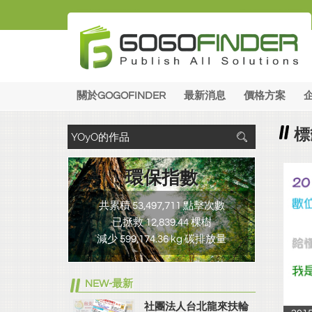
關於GOGOFINDER
最新消息
價格方案
標
環保指數
共累積 53,497,711 點擊次數
已拯救 12,839.44 棵樹
減少 599,174.36 kg 碳排放量
NEW-最新
社團法人台北龍來扶輪