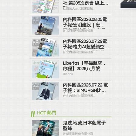
20
社 第205次例會 線上社
刊
社團法人台北龍來扶輪...
內科園區2026.08.05電
子報:宏明建設｜宏明
麗山 家的靠山 內科最
台北內湖科技園區發展...
高的安全承諾
內科園區2026.07.29電
子報:格力AI超變頻空調
全球銷售第一 領導品
台北內湖科技園區發展...
牌
Libertas【幸福航空，
啟程】2026八月號
libertas
內科園區2026.07.22 電
子報：SIMURGH比你
想的更舒適｜Su-Si 舒
台北內湖科技園區發展...
仕裝 都會日常輕鬆穿
搭 免燙可機洗
HOT-熱門
鬼洗.地藏.日本藍電子
型錄
普威實業股份有限公司