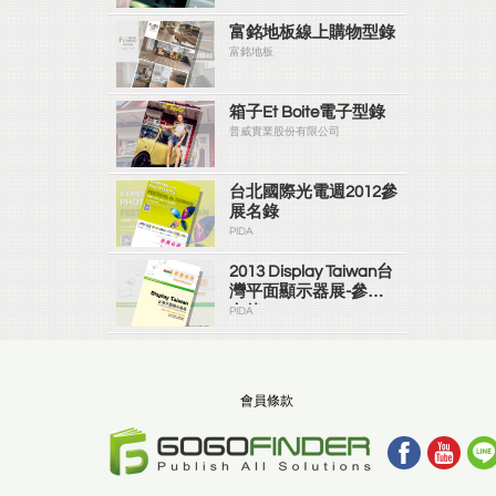
富銘地板線上購物型錄
富銘地板
箱子Et Boite電子型錄
普威實業股份有限公司
台北國際光電週2012參
展名錄
PIDA
2013 Display Taiwan台
灣平面顯示器展-參展
名錄
PIDA
會員條款