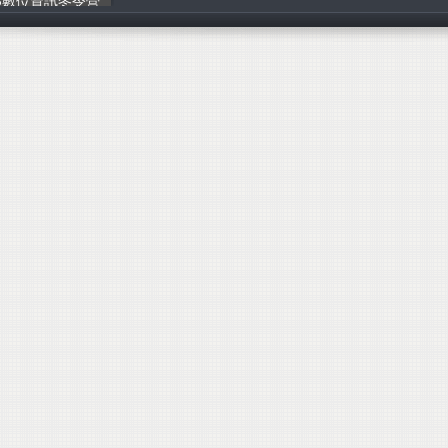
15數位資訊冬令營
張家茹