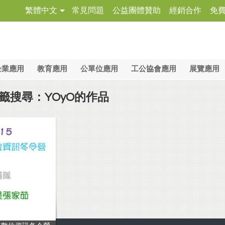
繁體中文
常見問題
公益團體贊助
經銷合作
免
企業應用
教育應用
公單位應用
工公協會應用
展覽應用
籤搜尋：YOyO的作品