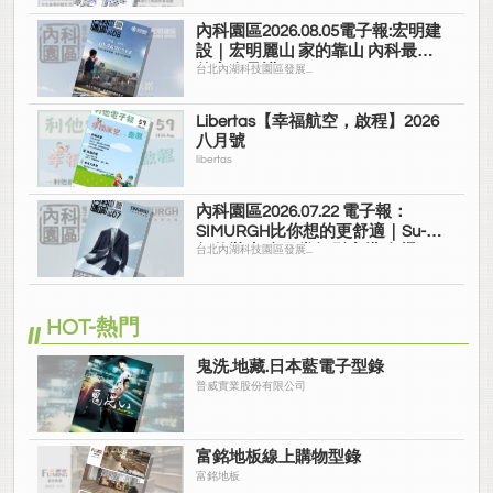
內科園區2026.08.05電子報:宏明建
設｜宏明麗山 家的靠山 內科最高
的安全承諾
台北內湖科技園區發展...
Libertas【幸福航空，啟程】2026
八月號
libertas
內科園區2026.07.22 電子報：
SIMURGH比你想的更舒適｜Su-Si
舒仕裝 都會日常輕鬆穿搭 免燙可
台北內湖科技園區發展...
機洗
HOT-熱門
鬼洗.地藏.日本藍電子型錄
普威實業股份有限公司
富銘地板線上購物型錄
富銘地板