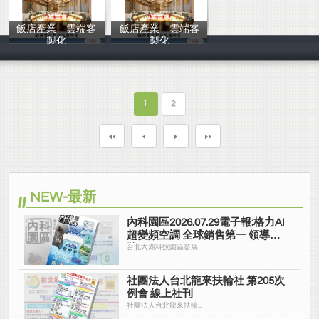
飯店產業 雲端客
飯店產業 雲端客
製化
製化
翰樺電信
翰樺電信
1
2
NEW-最新
內科園區2026.07.29電子報:格力AI
超變頻空調 全球銷售第一 領導品
牌
台北內湖科技園區發展...
社團法人台北龍來扶輪社 第205次
例會 線上社刊
社團法人台北龍來扶輪...