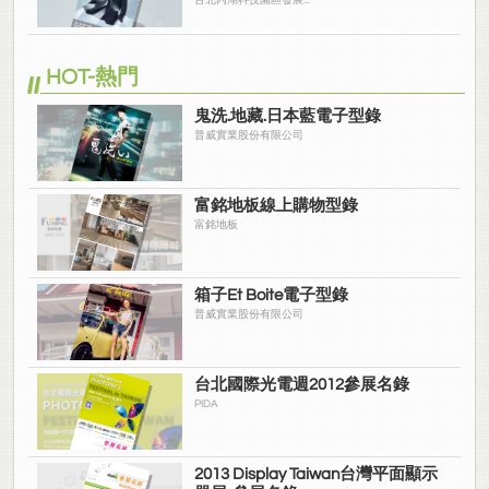
舒仕裝 都會日常輕鬆穿搭 免燙可
台北內湖科技園區發展...
機洗
HOT-熱門
鬼洗.地藏.日本藍電子型錄
普威實業股份有限公司
富銘地板線上購物型錄
富銘地板
箱子Et Boite電子型錄
普威實業股份有限公司
台北國際光電週2012參展名錄
PIDA
2013 Display Taiwan台灣平面顯示