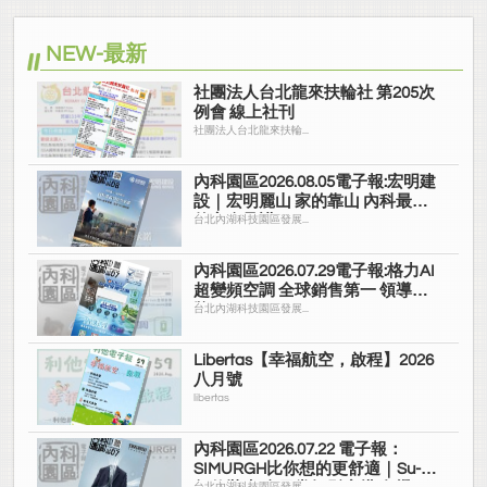
NEW-最新
社團法人台北龍來扶輪社 第205次
例會 線上社刊
社團法人台北龍來扶輪...
內科園區2026.08.05電子報:宏明建
設｜宏明麗山 家的靠山 內科最高
的安全承諾
台北內湖科技園區發展...
內科園區2026.07.29電子報:格力AI
超變頻空調 全球銷售第一 領導品
牌
台北內湖科技園區發展...
Libertas【幸福航空，啟程】2026
八月號
libertas
內科園區2026.07.22 電子報：
SIMURGH比你想的更舒適｜Su-Si