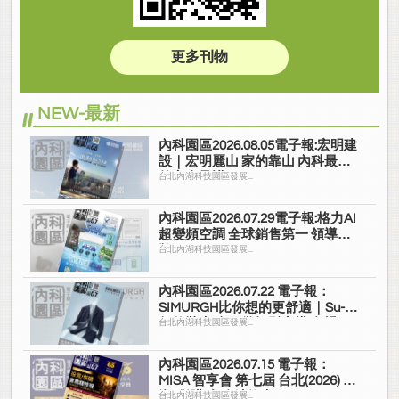
更多刊物
NEW-最新
內科園區2026.08.05電子報:宏明建
設｜宏明麗山 家的靠山 內科最高
的安全承諾
台北內湖科技園區發展...
內科園區2026.07.29電子報:格力AI
超變頻空調 全球銷售第一 領導品
牌
台北內湖科技園區發展...
內科園區2026.07.22 電子報：
SIMURGH比你想的更舒適｜Su-Si
舒仕裝 都會日常輕鬆穿搭 免燙可
台北內湖科技園區發展...
機洗
內科園區2026.07.15 電子報：
MISA 智享會 第七屆 台北(2026) 投
資/併購 實務精修班
台北內湖科技園區發展...