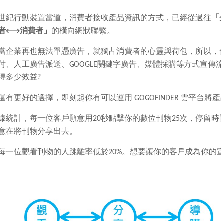
世紀行動裝置當道，消費者接收產品資訊的方式，已經從過往
「
者←→消費者」
的橫向網狀聯繫。
當企業再也無法單憑廣告，就獨占消費者的心靈與荷包，所以，
付、
人工廣告派送、GOOGLE關鍵字廣告、媒體採購等方式宣
得多少效益?
還有更好的選擇，即刻起你有可以運用 GOGOFINDER 雲平
據統計，每一位客戶願意用20秒點擊你的數位刊物25次，停留時
意在將刊物分享出去。
每一位觀看刊物的人跳離率低於20%。想要讓你的客戶成為你的