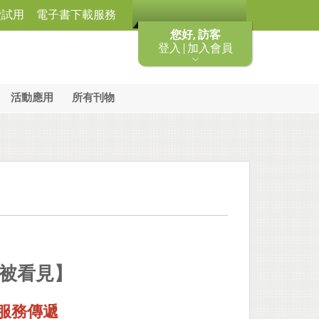
費試用
電子書下載服務
您好, 訪客
登入 | 加入會員
活動應用
所有刊物
被看見】
服務傳遞