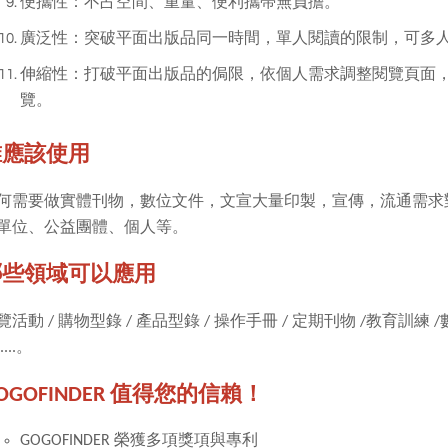
便攜性：不占空間、重量、便利攜帶無負擔。
廣泛性：突破平面出版品同一時間，單人閱讀的限制，可多
伸縮性：打破平面出版品的侷限，依個人需求調整閱覽頁面
覽。
誰應該使用
何需要做實體刊物，數位文件，文宣大量印製，宣傳，流通需求
單位、公益團體、個人等。
哪些領域可以應用
覽活動
/
購物型錄
/
產品型錄
/
操作手冊
/
定期刊物
/
教育訓練
/
....
。
OGOFINDER 值得您的信賴！
GOGOFINDER
榮獲多項獎項與專利