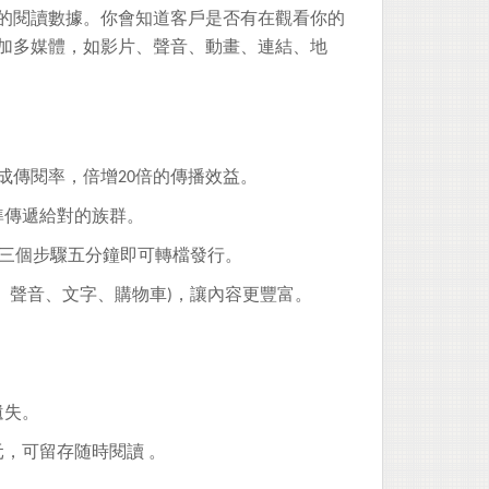
的閱讀數據。
你會知道客戶是否有在觀看你的
加多媒體，
如影片、聲音、動畫、連結、地
成傳閱率，倍增20倍的傳播效益。
準傳遞給對的族群。
帳號三個步驟五分鐘即可轉檔發行。
、聲音、文字、購物車)，讓內容更豐富。
。
遺失。
，可留存随時閱讀 。