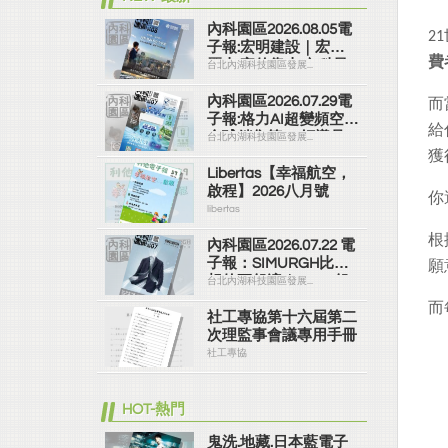
內科園區2026.08.05電
21
子報:宏明建設｜宏明
費
麗山 家的靠山 內科最
台北內湖科技園區發展...
高的安全承諾
內科園區2026.07.29電
而
子報:格力AI超變頻空調
給
全球銷售第一 領導品
台北內湖科技園區發展...
牌
獲
Libertas【幸福航空，
啟程】2026八月號
你
libertas
根
內科園區2026.07.22 電
子報：SIMURGH比你
願
想的更舒適｜Su-Si 舒
台北內湖科技園區發展...
仕裝 都會日常輕鬆穿
而
搭 免燙可機洗
社工專協第十六屆第二
次理監事會議專用手冊
社工專協
HOT-熱門
鬼洗.地藏.日本藍電子