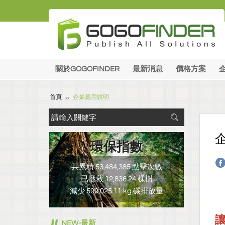
關於GOGOFINDER
最新消息
價格方案
首頁
企業應用說明
環保指數
共累積 53,484,385 點擊次數
已拯救 12,836.24 棵樹
減少 599,025.11 kg 碳排放量
NEW-最新