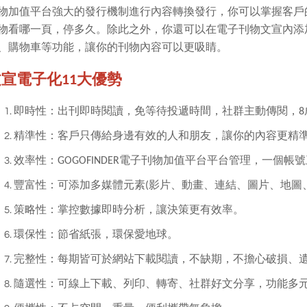
物加值平台強大的發行機制進行內容轉換發行，你可以掌握客戶
物看哪一頁，停多久。除此之外，你還可以在電子刊物文宣內添
、購物車等功能，讓你的刊物內容可以更吸睛。
宣電子化11大優勢
即時性：出刊即時閱讀，免等待投遞時間，社群主動傳閱，8
精準性：客戶只傳給身邊有效的人和朋友，讓你的內容更精
效率性：GOGOFINDER電子刊物加值平台平台管理，一個
豐富性：可添加多媒體元素(影片、動畫、連結、圖片、地圖
策略性：掌控數據即時分析，讓決策更有效率
環保性：節省紙張，環保愛地球。
完整性：每期皆可於網站下載閱讀，不缺期，不擔心破損、
隨選性：可線上下載、列印、轉寄、社群好文分享，功能多元