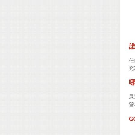
任
究
展
營.
G