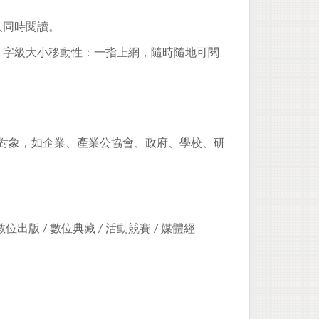
人同時閱讀。
，字級大小移動性：一指上網，隨時隨地可閱
對象，如企業、產業公協會、政府、學校、研
數位出版
/
數位典藏
/
活動競賽
/
媒體經