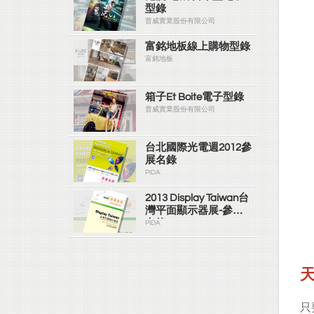
型錄
普威實業股份有限公司
富銘地板線上購物型錄
富銘地板
箱子Et Boite電子型錄
普威實業股份有限公司
台北國際光電週2012參
展名錄
PIDA
2013 Display Taiwan台
灣平面顯示器展-參展
名錄
PIDA
只